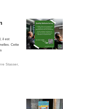
n
 il est
nelles. Cette
es
rre Stasser
,