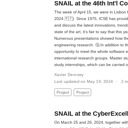
SNAIL at the 46th Int'l 
The week of April 15, we were in Lisbon 
2024 🇵🇹). Since 1975, ICSE has provi
and discuss the latest innovations, trend
state of the art, it’s fair to say that t
Numerous presentations showed how these
engineering research. 🤔 In addition to t
opportunity to meet the whole software 
international research groups. Master stu
study internships, which can be carried 
Xavier Devroey
Last updated on May 19, 2024
2 m
Project
Project
SNAIL at the CyberExce
On March 25 and 26, 2024, together with