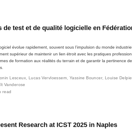
 de test et de qualité logicielle en Fédératio
iciel évolue rapidement, souvent sous l’impulsion du monde industriel,
ement supérieur de maintenir un lien étroit avec les pratiques profession
s de formation aux réalités du terrain et de garantir la pertinence d
s.
onin Lesceux
,
Lucas Vervloessem
,
Yassine Bouncer
,
Louise Delpie
ît Vanderose
n read
sent Research at ICST 2025 in Naples