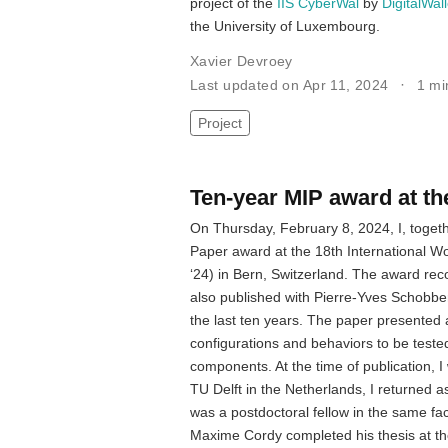
project of the
IIS CyberWal
by
DigitalWal
the University of Luxembourg.
Xavier Devroey
Last updated on Apr 11, 2024
1 mi
Project
Ten-year MIP award at t
On Thursday, February 8, 2024, I, togeth
Paper award at the 18th International W
‘24) in Bern, Switzerland. The award recog
also published with Pierre-Yves Schobbe
the last ten years. The paper presented 
configurations and behaviors to be teste
components. At the time of publication, 
TU Delft in the Netherlands, I returned a
was a postdoctoral fellow in the same fa
Maxime Cordy completed his thesis at t