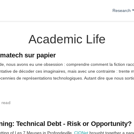
Research
Academic Life
matech sur papier
e, nous avons eu une obsession : comprendre comment la fiction raco
tative de décoder ces imaginaires, mais avec une contrainte : trente 
écennies de représentations technologiques. Autant dire que nous sort
 read
ing: Technical Debt - Risk or Opportunity?
tting of Les 7 Meuses in Profondeville,
CIONet
brought together a pane