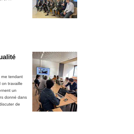
ualité
n me tendant
 on travaille
ernent un
ours donné dans
discuter de