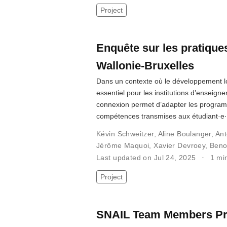
Project
Enquête sur les pratiques
Wallonie-Bruxelles
Dans un contexte où le développement log
essentiel pour les institutions d’enseign
connexion permet d’adapter les programme
compétences transmises aux étudiant·e·
Kévin Schweitzer
,
Aline Boulanger
,
Ant
Jérôme Maquoi
,
Xavier Devroey
,
Beno
Last updated on Jul 24, 2025
1 mi
Project
SNAIL Team Members Pre