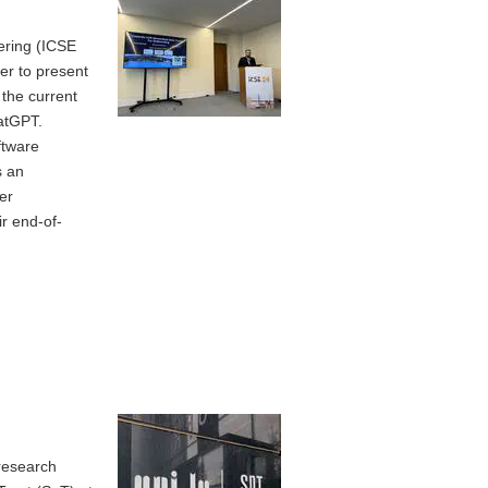
eering (ICSE
er to present
 the current
hatGPT.
ftware
s an
er
ir end-of-
 research