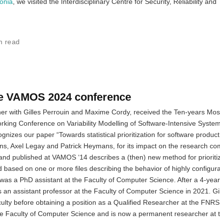
lonia
, we visited the Interdisciplinary Centre for Security, Reliability and
n read
he VAMOS 2024 conference
er with Gilles Perrouin and Maxime Cordy, received the Ten-years Most 
orking Conference on Variability Modelling of Software-Intensive Sys
nizes our paper “Towards statistical prioritization for software product 
ns, Axel Legay and Patrick Heymans, for its impact on the research c
and published at VAMOS ‘14 describes a (then) new method for prioriti
d based on one or more files describing the behavior of highly configur
I was a PhD assistant at the Faculty of Computer Science. After a 4-yea
s an assistant professor at the Faculty of Computer Science in 2021. Gi
culty before obtaining a position as a Qualified Researcher at the FNRS
he Faculty of Computer Science and is now a permanent researcher at 