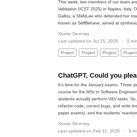
This week, two members of our team are 
Validation (ICST 2025) in Naples, Italy.
Galloy, a SNAILee who defended her mast
known as SelfBehave, aimed at synthesi
Xavier Devroey
Last updated on Jul 25, 2025
2 mi
Project
Project
Project
Project
ChatGPT, Could you ple
It’s time for the January exams. Three y
course for the MSc in Software Engineer
students actually perform V&V tasks. So
refactor code, correct bugs, and write t
paper exams), and the students’ reaction 
Xavier Devroey
Last updated on Feb 11, 2025
5 m