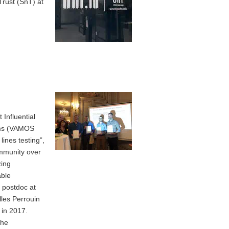
 Trust (SnT) at
Influential
tems (VAMOS
lines testing”,
ommunity over
zing
able
r postdoc at
lles Perrouin
 in 2017.
the