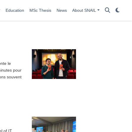
Education
MSc Thesis
News
About SNAIL
nte le
minutes pour
ions souvent
l of IT