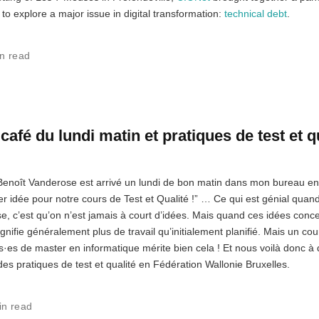
o explore a major issue in digital transformation:
technical debt
.
n read
afé du lundi matin et pratiques de test et q
. Benoît Vanderose est arrivé un lundi de bon matin dans mon bureau e
er idée pour notre cours de Test et Qualité !” … Ce qui est génial quand
, c’est qu’on n’est jamais à court d’idées. Mais quand ces idées conc
ifie généralement plus de travail qu’initialement planifié. Mais un c
nts·es de master en informatique mérite bien cela ! Et nous voilà donc à 
 des pratiques de test et qualité en Fédération Wallonie Bruxelles.
in read