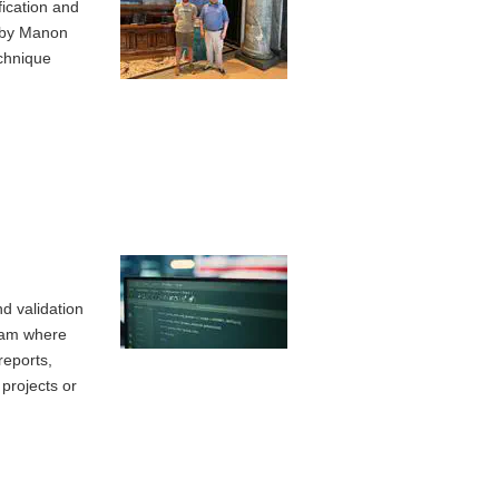
ication and
d by Manon
echnique
d validation
exam where
reports,
projects or