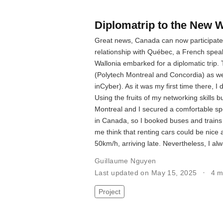
Diplomatrip to the New 
Great news, Canada can now participate
relationship with Québec, a French speak
Wallonia embarked for a diplomatic trip. 
(Polytech Montreal and Concordia) as we
inCyber). As it was my first time there, I
Using the fruits of my networking skills 
Montreal and I secured a comfortable spo
in Canada, so I booked buses and train
me think that renting cars could be nice a
50km/h, arriving late. Nevertheless, I a
Guillaume Nguyen
Last updated on May 15, 2025
4 m
Project