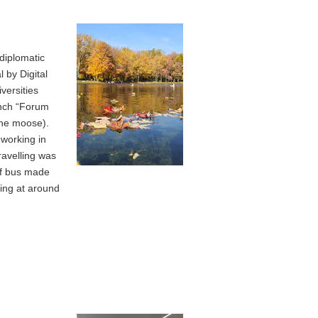
diplomatic
 by Digital
versities
ench “Forum
 the moose).
 working in
ravelling was
of bus made
ving at around