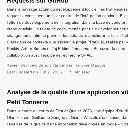
Requests sur GitHub
Dans le paysage actuel du développement logiciel, les Pull Requ
requests, constituent un pilier central de l’intégration continue. El
l’effort de développement de l’intégration dans la base de code pr
étape cruciale : la revue de code, menée par un.e développeur.euse
changements, afin de prévenir les défauts, d’améliorer la lisibilité
C’est dans ce contexte que s’inscrit le projet PReQual, réalisé par
Raskin, Arthur Smoos et Taj Eddine Temsamani Bouazza du cours d
collaboration avec l’équipe de recherche SNAIL.
Xavier Devroey
,
Benoît Vanderose
,
Jérôme Maquoi
Last updated on Jun 2, 2026
5 min read
Analyse de la qualité d'une application vi
Petit Tonnerre
Dans le cadre du cours de Test et Qualité 2026, une équipe d’étu
Olan Heinen, Guillaume Sougné et Gianni Wetzels s’est lancée dans
l’analyse de la qualité d’une application développée en mode « vibe